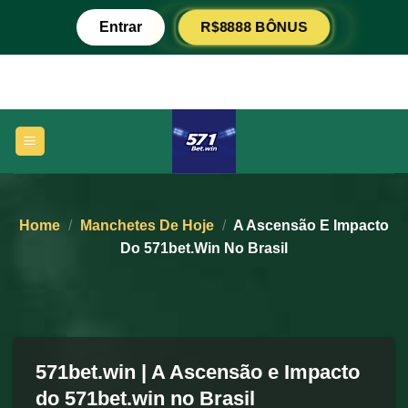
Skip
Entrar
R$8888 BÔNUS
to
content
Home
/
Manchetes De Hoje
/
A Ascensão E Impacto
Do 571bet.win No Brasil
571bet.win | A Ascensão e Impacto
do 571bet.win no Brasil