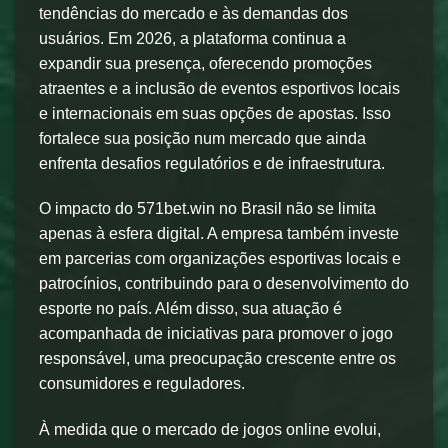
tendências do mercado e às demandas dos
usuários. Em 2026, a plataforma continua a
expandir sua presença, oferecendo promoções
atraentes e a inclusão de eventos esportivos locais
e internacionais em suas opções de apostas. Isso
fortalece sua posição num mercado que ainda
enfrenta desafios regulatórios e de infraestrutura.
O impacto do 571bet.win no Brasil não se limita
apenas à esfera digital. A empresa também investe
em parcerias com organizações esportivas locais e
patrocínios, contribuindo para o desenvolvimento do
esporte no país. Além disso, sua atuação é
acompanhada de iniciativas para promover o jogo
responsável, uma preocupação crescente entre os
consumidores e reguladores.
À medida que o mercado de jogos online evolui,