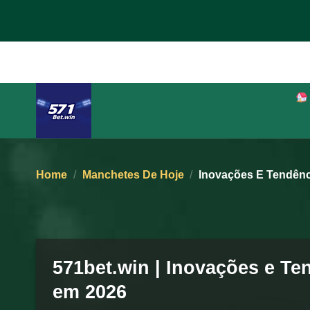
Skip
to
content
Home
/
Manchetes De Hoje
/
Inovações E Tendênc
571bet.win | Inovações e T
em 2026