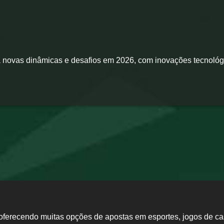
a novas dinâmicas e desafios em 2026, com inovações tecnológ
a oferecendo muitas opções de apostas em esportes, jogos de 