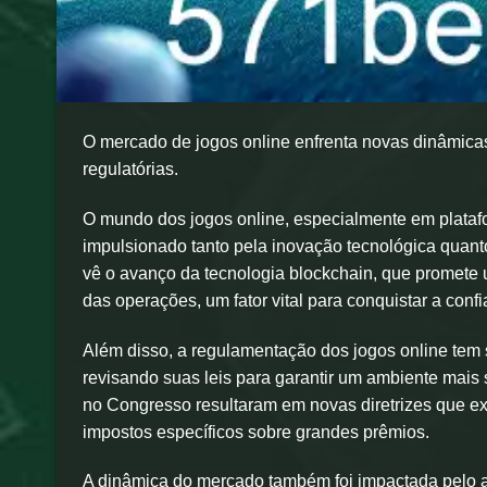
O mercado de jogos online enfrenta novas dinâmic
regulatórias.
O mundo dos jogos online, especialmente em platafo
impulsionado tanto pela inovação tecnológica quanto
vê o avanço da tecnologia blockchain, que promete
das operações, um fator vital para conquistar a conf
Além disso, a regulamentação dos jogos online tem
revisando suas leis para garantir um ambiente mais 
no Congresso resultaram em novas diretrizes que ex
impostos específicos sobre grandes prêmios.
A dinâmica do mercado também foi impactada pelo a