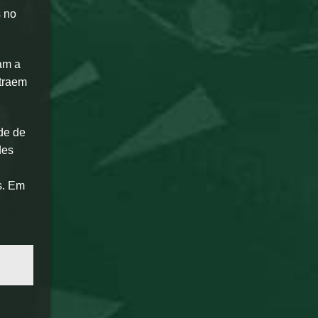
s no
am a
atraem
de de
des
s. Em