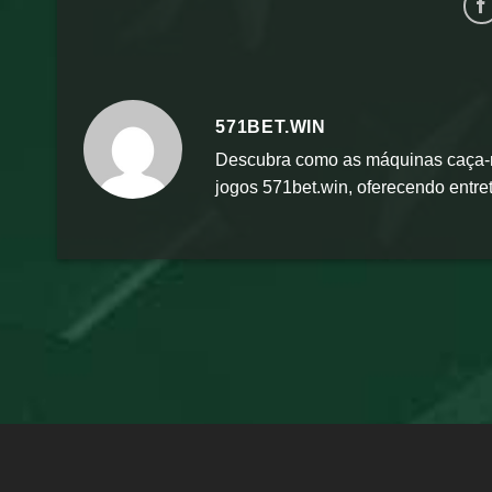
571BET.WIN
Descubra como as máquinas caça-ní
jogos 571bet.win, oferecendo entr