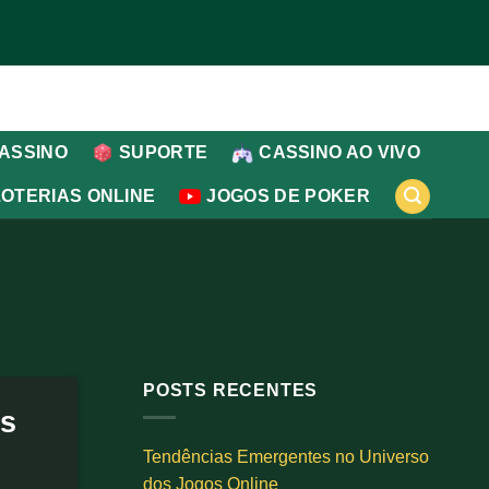
ASSINO
SUPORTE
CASSINO AO VIVO
LOTERIAS ONLINE
JOGOS DE POKER
POSTS RECENTES
is
Tendências Emergentes no Universo
dos Jogos Online