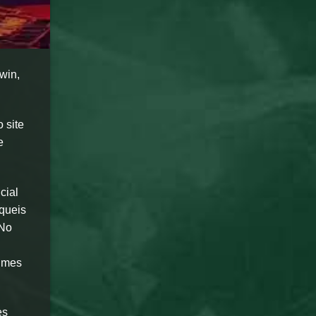
win,
 site
e
cial
íqueis
 No
ilmes
es