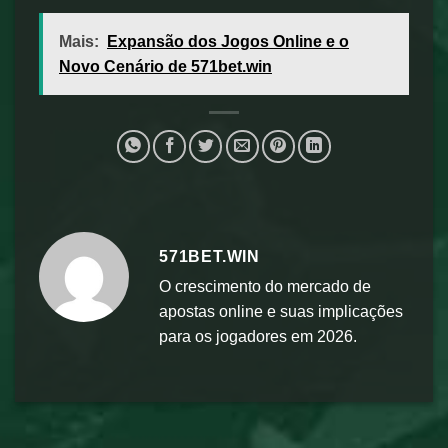
Mais:
Expansão dos Jogos Online e o
Novo Cenário de 571bet.win
571BET.WIN
O crescimento do mercado de
apostas online e suas implicações
para os jogadores em 2026.