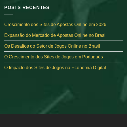
POSTS RECENTES
Crescimento dos Sites de Apostas Online em 2026
Expansão do Mercado de Apostas Online no Brasil
Os Desafios do Setor de Jogos Online no Brasil
O Crescimento dos Sites de Jogos em Português
O Impacto dos Sites de Jogos na Economia Digital