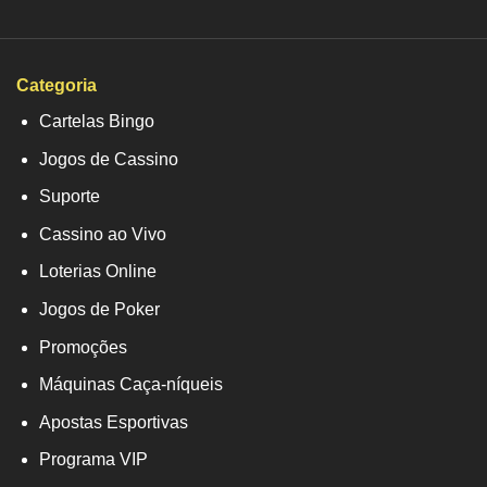
Categoria
Cartelas Bingo
Jogos de Cassino
Suporte
Cassino ao Vivo
Loterias Online
Jogos de Poker
Promoções
Máquinas Caça-níqueis
Apostas Esportivas
Programa VIP