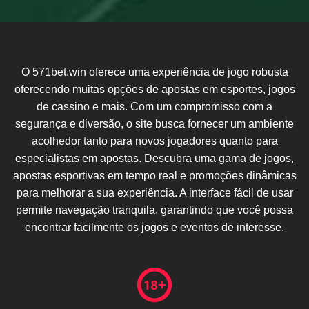
O 571bet.win oferece uma experiência de jogo robusta
oferecendo muitas opções de apostas em esportes, jogos
de cassino e mais. Com um compromisso com a
segurança e diversão, o site busca fornecer um ambiente
acolhedor tanto para novos jogadores quanto para
especialistas em apostas. Descubra uma gama de jogos,
apostas esportivas em tempo real e promoções dinâmicas
para melhorar a sua experiência. A interface fácil de usar
permite navegação tranquila, garantindo que você possa
encontrar facilmente os jogos e eventos de interesse.