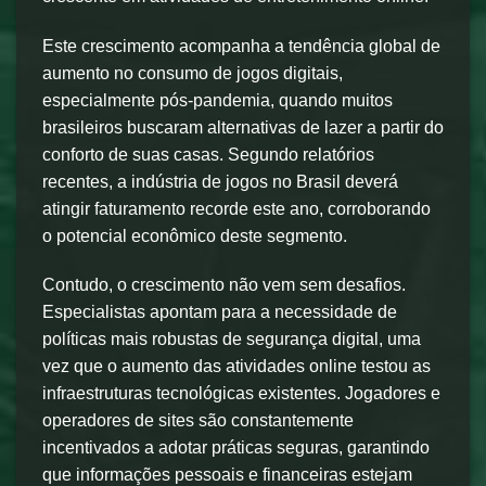
Este crescimento acompanha a tendência global de
aumento no consumo de jogos digitais,
especialmente pós-pandemia, quando muitos
brasileiros buscaram alternativas de lazer a partir do
conforto de suas casas. Segundo relatórios
recentes, a indústria de jogos no Brasil deverá
atingir faturamento recorde este ano, corroborando
o potencial econômico deste segmento.
Contudo, o crescimento não vem sem desafios.
Especialistas apontam para a necessidade de
políticas mais robustas de segurança digital, uma
vez que o aumento das atividades online testou as
infraestruturas tecnológicas existentes. Jogadores e
operadores de sites são constantemente
incentivados a adotar práticas seguras, garantindo
que informações pessoais e financeiras estejam