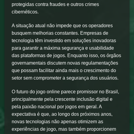
protegidas contra fraudes e outros crimes
cibernéticos.
A situação atual não impede que os operadores
busquem melhorias constantes. Empresas de
tecnologia têm investido em soluções inovadoras
para garantir a máxima segurança e usabilidade
das plataformas de jogos. Enquanto isso, os órgãos
governamentais discutem novas regulamentações
que possam facilitar ainda mais o crescimento do
setor sem comprometer a segurança dos usuários.
O futuro do jogo online parece promissor no Brasil,
principalmente pela crescente inclusão digital e
pela paixão nacional por jogos em geral. A
expectativa é que, ao longo dos próximos anos,
novas tecnologias não apenas otimizem as
experiências de jogo, mas também proporcionem