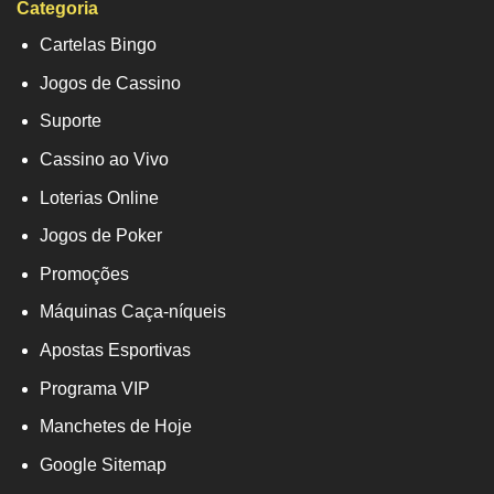
Categoria
Cartelas Bingo
Jogos de Cassino
Suporte
Cassino ao Vivo
Loterias Online
Jogos de Poker
Promoções
Máquinas Caça-níqueis
Apostas Esportivas
Programa VIP
Manchetes de Hoje
Google Sitemap