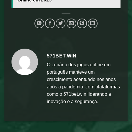
571BET.WIN
O cenário dos jogos online em
português manteve um
crescimento acentuado nos anos
após a pandemia, com plataformas
como o 571bet.win liderando a
inovação e a segurança.