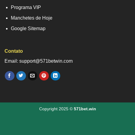
Programa VIP
Manchetes de Hoje
Google Sitemap
Contato
Email: support@571betwin.com
Copyright 2025 ©
571bet.win