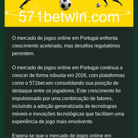
O mercado de jogos online em Portugal enfrenta
crescimento acelerado, mas desafios regulatórios
persistem.
O mercado de jogos online em Portugal continua a
crescer de forma robusta em 2026, com plataformas
como o 571bet.win consolidando sua posição de
destaque entre os jogadores. Este crescimento foi
impulsionado por uma combinação de fatores,
incluindo a adoção generalizada de tecnologias
móveis e inovações tecnológicas que facilitam uma
experiência de jogo mais envolvente.
Espera-se que o mercado de jogos online em