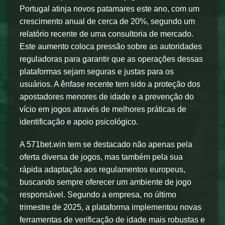
Portugal atinja novos patamares este ano, com um
crescimento anual de cerca de 20%, segundo um
relatório recente de uma consultoria de mercado.
Este aumento coloca pressão sobre as autoridades
reguladoras para garantir que as operações dessas
plataformas sejam seguras e justas para os
usuários. A ênfase recente tem sido a proteção dos
apostadores menores de idade e a prevenção do
vício em jogos através de melhores práticas de
identificação e apoio psicológico.
A 571bet.win tem se destacado não apenas pela
oferta diversa de jogos, mas também pela sua
rápida adaptação aos regulamentos europeus,
buscando sempre oferecer um ambiente de jogo
responsável. Segundo a empresa, no último
trimestre de 2025, a plataforma implementou novas
ferramentas de verificação de idade mais robustas e