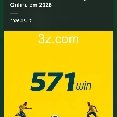
Online em 2026
2026-05-17