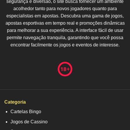
segurança e diversão, o site busca fornecer um ambiente
acolhedor tanto para novos jogadores quanto para
especialistas em apostas. Descubra uma gama de jogos,
apostas esportivas em tempo real e promoções dinâmicas
para melhorar a sua experiência. A interface fácil de usar
permite navegação tranquila, garantindo que você possa
encontrar facilmente os jogos e eventos de interesse.
Categoria
Cartelas Bingo
Jogos de Cassino