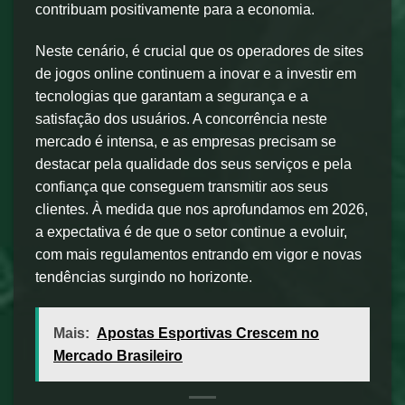
contribuam positivamente para a economia.
Neste cenário, é crucial que os operadores de sites
de jogos online continuem a inovar e a investir em
tecnologias que garantam a segurança e a
satisfação dos usuários. A concorrência neste
mercado é intensa, e as empresas precisam se
destacar pela qualidade dos seus serviços e pela
confiança que conseguem transmitir aos seus
clientes. À medida que nos aprofundamos em 2026,
a expectativa é de que o setor continue a evoluir,
com mais regulamentos entrando em vigor e novas
tendências surgindo no horizonte.
Mais:
Apostas Esportivas Crescem no
Mercado Brasileiro