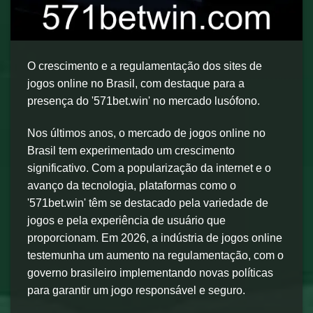
O crescimento e a regulamentação dos sites de
jogos online no Brasil, com destaque para a
presença do '571bet.win' no mercado lusófono.
Nos últimos anos, o mercado de jogos online no
Brasil tem experimentado um crescimento
significativo. Com a popularização da internet e o
avanço da tecnologia, plataformas como o
'571bet.win' têm se destacado pela variedade de
jogos e pela experiência de usuário que
proporcionam. Em 2026, a indústria de jogos online
testemunha um aumento na regulamentação, com o
governo brasileiro implementando novas políticas
para garantir um jogo responsável e seguro.